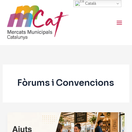
Vés
Català
al
contingut
Fòrums i Convencions