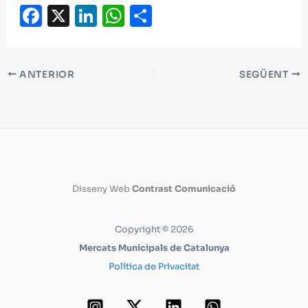
F
X
Li
W
C
a
n
h
o
c
k
at
m
e
e
s
p
ANTERIOR
SEGÜENT
b
dI
A
ar
o
n
p
t
o
p
ei
k
x
Disseny Web
Contrast Comunicació
Copyright © 2026
Mercats Municipals de Catalunya
Política de Privacitat