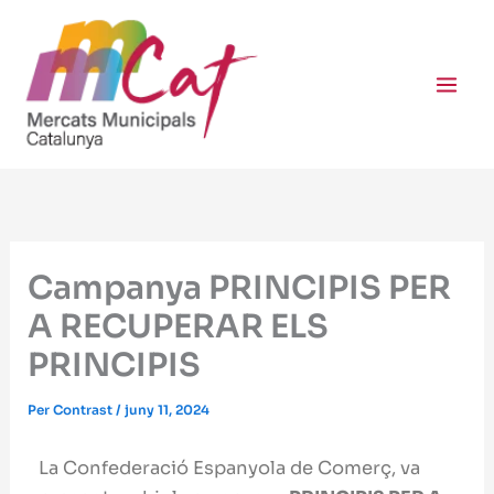
Vés
al
contingut
Campanya PRINCIPIS PER
A RECUPERAR ELS
PRINCIPIS
Per
Contrast
/
juny 11, 2024
La Confederació Espanyola de Comerç, va