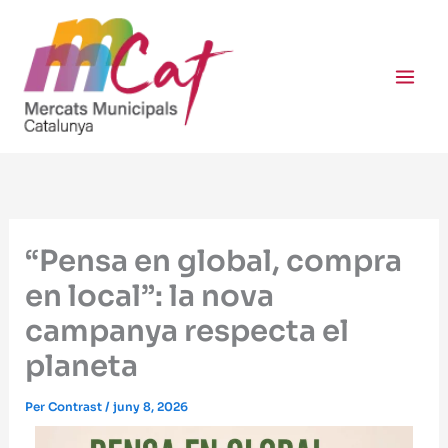
Vés
al
contingut
“Pensa en global, compra
en local”: la nova
campanya respecta el
planeta
Per
Contrast
/
juny 8, 2026