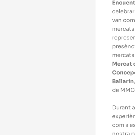
Encuent
celebrar
van comp
mercats 
represe
presènc
mercats
Mercat 
Concep
Ballarín
de MMC
Durant a
experièn
com a es
nostra p