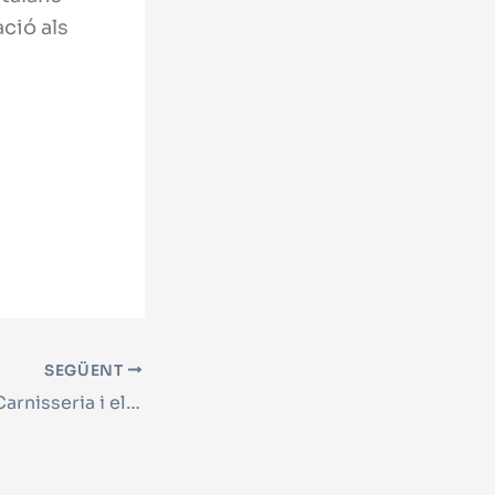
ació als
SEGÜENT
CP de comerç i Carnisseria i elaboració de productes carnis