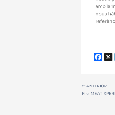
amb la i
nous hàb
referènc
F
a
c
e
ANTERIOR
b
Fira MEAT XPE
o
o
k