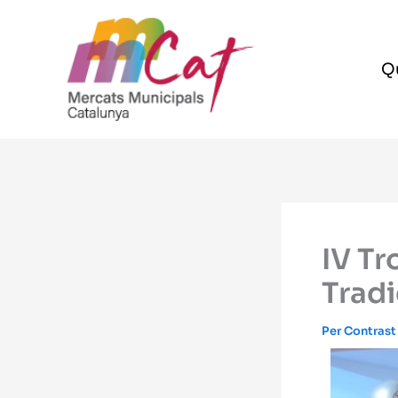
Vés
al
contingut
Q
IV T
Tradi
Per
Contras