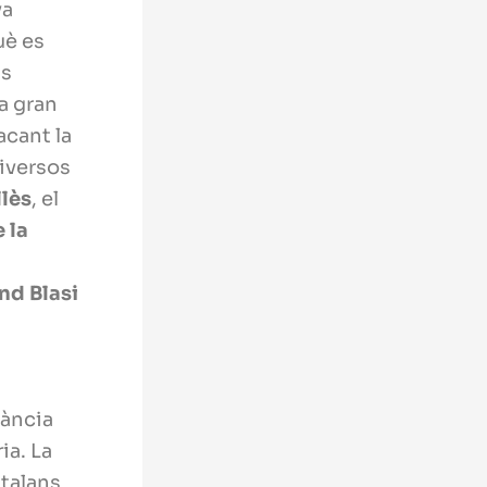
va
uè es
ls
a gran
acant la
diversos
llès
, el
 la
d Blasi
tància
ia. La
atalans