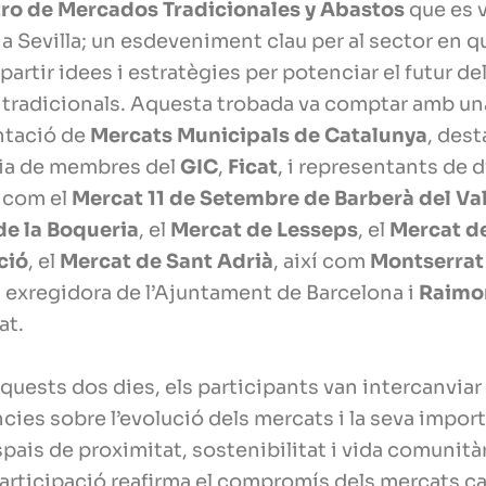
ro de Mercados Tradicionales y Abastos
que es 
 a Sevilla; un esdeveniment clau per al sector en q
artir idees i estratègies per potenciar el futur de
tradicionals. Aquesta trobada va comptar amb un
ntació de
Mercats Municipals de Catalunya
, dest
ia de membres del
GIC
,
Ficat
, i representants de 
 com el
Mercat 11 de Setembre de Barberà del Va
de la Boqueria
, el
Mercat de Lesseps
, el
Mercat de
ció
, el
Mercat de Sant Adrià
, així com
Montserrat
, exregidora de l’Ajuntament de Barcelona i
Raimon
at.
quests dos dies, els participants van intercanviar
cies sobre l’evolució dels mercats i la seva impor
pais de proximitat, sostenibilitat i vida comunitàr
articipació reafirma el compromís dels mercats c