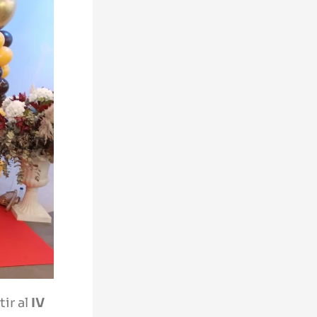
tir al
IV