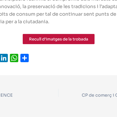
nnovació, la preservació de les tradicions i l’adapt
its de consum per tal de continuar sent punts de
ia per a la ciutadania.
Recull d'imatges de la trobada
X
Li
W
C
n
h
o
k
at
m
e
s
p
dI
A
ar
RIENCE
n
p
t
p
ei
x