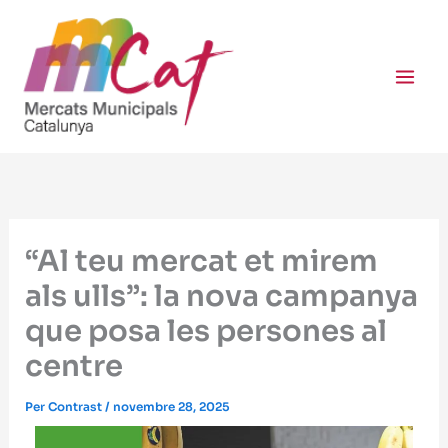
Vés
al
contingut
“Al teu mercat et mirem
als ulls”: la nova campanya
que posa les persones al
centre
Per
Contrast
/
novembre 28, 2025